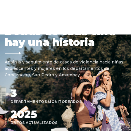
OBSERVATORIO DIGITAL SERPAJ PARAGUAY
Detrás de cada cifra
hay una historia
Análisis y seguimiento de casos de violencia hacia niñas,
adolescentes y mujeres en los departamentos de
Concepción, San Pedro y Amambay
3
DEPARTAMENTOS MONITOREADOS
2025
DATOS ACTUALIZADOS